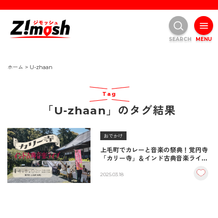
SEARCH
MENU
ホーム
>
U-zhaan
Tag
「U-zhaan」のタグ結果
おでかけ
上毛町でカレーと音楽の祭典！覚円寺
「カリー寺」＆インド古典音楽ライブ
開催決定
2025.03.18