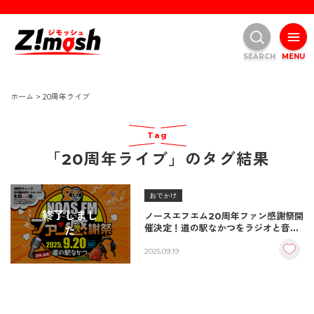
SEARCH
MENU
ホーム
>
20周年ライブ
Tag
「20周年ライブ」のタグ結果
おでかけ
終了しまし
ノースエフエム20周年ファン感謝祭開
催決定！道の駅なかつをラジオと音楽
た
ライブでジャック♪
2025.09.19