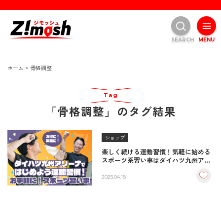
SEARCH
MENU
ホーム
>
骨格調整
Tag
「骨格調整」のタグ結果
ショップ
楽しく続ける運動習慣！気軽に始める
スポーツ系習い事はダイハツ九州アリ
ーナで/1回660円からの健康教室・中
津市
2025.04.18