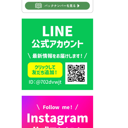
2026年7月30日 豊前市立学校
再編成準備協議会
2026年7月30日 豊前市立学校
紹介≪再編計画の見直しにつ
いて≫
2026年7月29日 豊前市指定ご
み袋販売のお知らせ
2026年7月28日 豊前カラス天
狗みなと祭り（花火大会）開
催決定！
2026年7月28日 ごみ収集日の
お知らせ
2026年7月28日 令和8年度
京築地区水道企業団職員採用
試験（募集）
2026年7月27日 マイナンバー