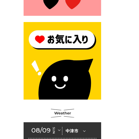
2026年6月23日 （一財）豊前
市佐野・則尾育英会奨学生募
集の「てびき」
2026年6月22日 神楽人の祭展
2026年6月18日 セアカゴケグ
モにご注意ください！
2026年6月17日 クーリングシ
ェルターの指定
2026年6月10日 令和８年経済
センサス-活動調査
2026年6月9日 令和８年第３
回定例会「一般質問一覧表」
2026年6月5日 新婚世帯の家
賃の助成をしています
08/09
SUN
中津市
2026年6月2日 戸籍に氏名の
振り仮名が記載されます