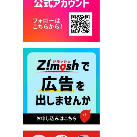
カード交付に伴う休日および
平日夜間開庁の案内
2026年7月22日 令和８年度
「こども文化パスポート事
業」
2026年7月21日 卜仙の郷 お
盆期間の営業時間のお知らせ
2026年7月17日 バス経路検索
のご利用案内
2026年7月10日 台湾伝統音楽
団体 「北埔八音団・楽善軒」
公演開催のお知らせ
2026年7月9日 クラウドファ
ンディング型ふるさと納税の
実施について
2026年7月9日 農地法等に係