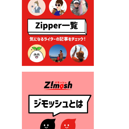
る各種申請に係る登記事項証
明書の添付省略について
2026年7月9日 廃食用油の回
収
2026年7月7日 「おゆずりコ
ーナー」について
2026年7月1日 豊前市民プール
一般開放
2026年7月1日 「豊前市定住促
進奨励金」が始まります！
（令和８年４月１日施行）
2026年6月25日 指定ごみ袋価
格改定
2026年6月23日 公告一覧（市
内業者対象）を更新しまし
た。