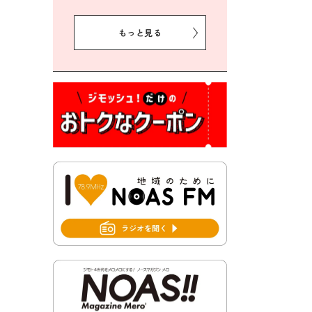
2026年8月5日 豊前市クリー
ン作戦参加者募集
もっと見る
2026年8月3日 千束地域づく
り協議会
2026年8月3日 第13回市町村
対抗「福岡駅伝」出場選手募
集！
2026年7月31日 令和8年熊本
地震義援金の受付について
2026年7月31日 第６次豊前市
総合計画後期基本計画策定業
務委託に係る質問回答につい
て
2026年7月31日 市税等の納付
書が変わります！
2026年7月30日 豊前市立豊前
中学校の進捗状況について