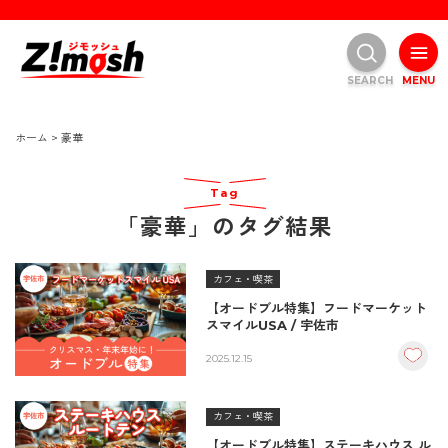
SEARCH
MENU
ホーム
>
豪華
Tag
「豪華」のタグ結果
カフェ・喫茶
【オードブル特集】フードマーケット
スマイルUSA / 宇佐市
2025.12.15
カフェ・喫茶
【オードブル特集】ステーキハウス ル