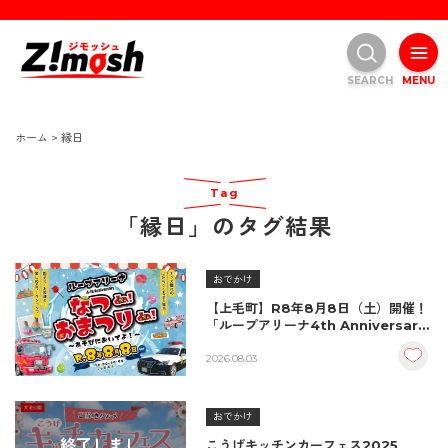
SEARCH
MENU
ホーム
>
縁日
Tag
「縁日」のタグ結果
おでかけ
【上毛町】R8年8月8日（土）開催！
「ループアリーナ4th Anniversary
なつda!おまつりda!～あそびにおい
でよ～」
2026.08.03
おでかけ
終了しまし
こうげキッチンカーフェス2025