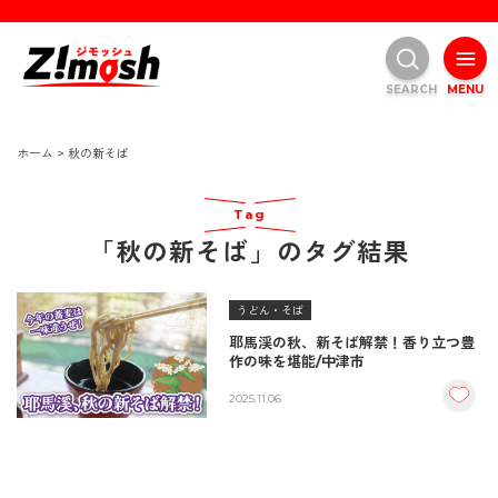
SEARCH
MENU
ホーム
>
秋の新そば
Tag
「秋の新そば」のタグ結果
うどん・そば
耶馬渓の秋、新そば解禁！香り立つ豊
作の味を堪能/中津市
2025.11.06