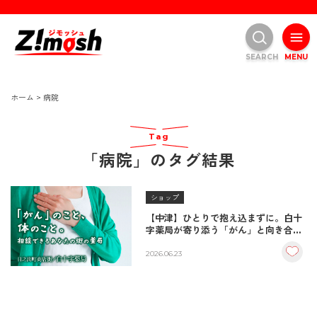
SEARCH
MENU
ホーム
>
病院
Tag
「病院」のタグ結果
ショップ
【中津】ひとりで抱え込まずに。白十
字薬局が寄り添う「がん」と向き合う
方のための生活養生・食事相談
2026.06.23