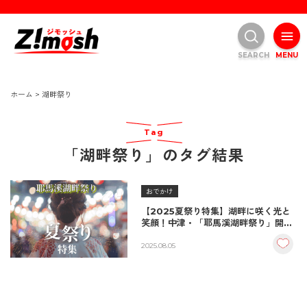
SEARCH
MENU
ホーム
>
湖畔祭り
Tag
「湖畔祭り」のタグ結果
おでかけ
【2025夏祭り特集】湖畔に咲く光と
笑顔！中津・「耶馬溪湖畔祭り」開催
決定！
2025.08.05