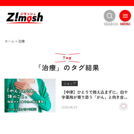
SEARCH
MENU
ホーム
>
治療
Tag
「治療」のタグ結果
ショップ
【中津】ひとりで抱え込まずに。白十
字薬局が寄り添う「がん」と向き合う
方のための生活養生・食事相談
2026.06.23