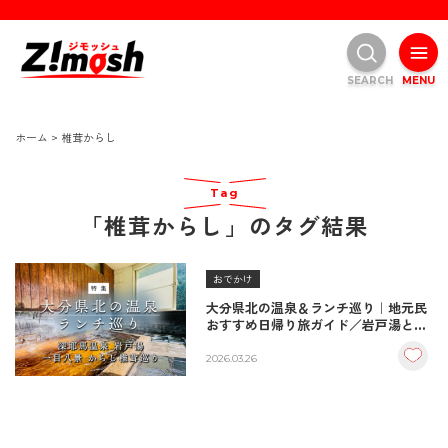
SEARCH
MENU
ホーム
>
椎茸からし
Tag
「椎茸からし」のタグ結果
おでかけ
大分県北の温泉＆ランチ巡り｜地元民
おすすめ日帰り旅ガイド／岩戸湯と椎
茸からし食べ比べ
2026.03.26