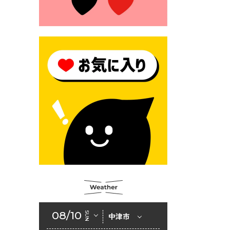
2026年6月23日 （一財）豊前
市佐野・則尾育英会奨学生募
集の「てびき」
2026年6月22日 神楽人の祭展
2026年6月18日 セアカゴケグ
モにご注意ください！
2026年6月17日 クーリングシ
ェルターの指定
2026年6月10日 令和８年経済
センサス-活動調査
2026年6月9日 令和８年第３
回定例会「一般質問一覧表」
2026年6月5日 新婚世帯の家
賃の助成をしています
08/10
SUN
中津市
2026年6月2日 戸籍に氏名の
振り仮名が記載されます