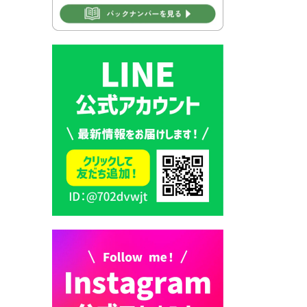
2026年7月30日 豊前市立学校
再編成準備協議会
2026年7月30日 豊前市立学校
紹介≪再編計画の見直しにつ
いて≫
2026年7月29日 豊前市指定ご
み袋販売のお知らせ
2026年7月28日 豊前カラス天
狗みなと祭り（花火大会）開
催決定！
2026年7月28日 ごみ収集日の
お知らせ
2026年7月28日 令和8年度
京築地区水道企業団職員採用
試験（募集）
2026年7月27日 マイナンバー