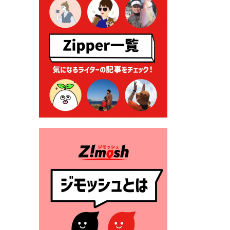
る各種申請に係る登記事項証
明書の添付省略について
2026年7月9日 廃食用油の回
収
2026年7月7日 「おゆずりコ
ーナー」について
2026年7月1日 豊前市民プール
一般開放
2026年7月1日 「豊前市定住促
進奨励金」が始まります！
（令和８年４月１日施行）
2026年6月25日 指定ごみ袋価
格改定
2026年6月23日 公告一覧（市
内業者対象）を更新しまし
た。