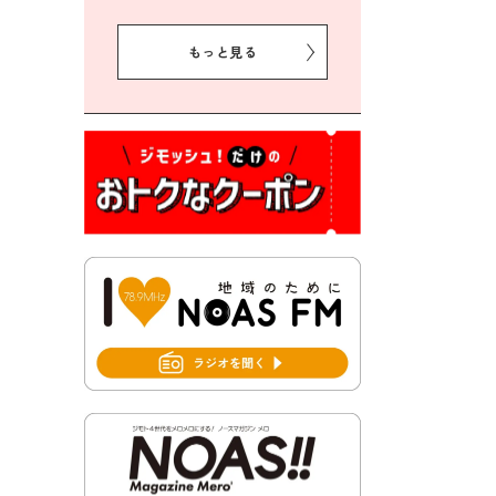
2026年8月5日 豊前市クリー
ン作戦参加者募集
もっと見る
2026年8月3日 千束地域づく
り協議会
2026年8月3日 第13回市町村
対抗「福岡駅伝」出場選手募
集！
2026年7月31日 令和8年熊本
地震義援金の受付について
2026年7月31日 第６次豊前市
総合計画後期基本計画策定業
務委託に係る質問回答につい
て
2026年7月31日 市税等の納付
書が変わります！
2026年7月30日 豊前市立豊前
中学校の進捗状況について