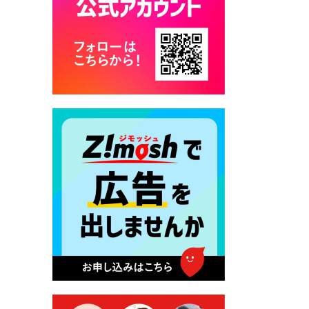
カード交付に伴う休日および
平日夜間開庁の案内
2026年7月22日 令和８年度
「こども文化パスポート事
業」
2026年7月21日 卜仙の郷 お
盆期間の営業時間のお知らせ
2026年7月17日 バス経路検索
のご利用案内
2026年7月10日 台湾伝統音楽
団体 「北埔八音団・楽善軒」
公演開催のお知らせ
2026年7月9日 クラウドファ
ンディング型ふるさと納税の
実施について
2026年7月9日 農地法等に係