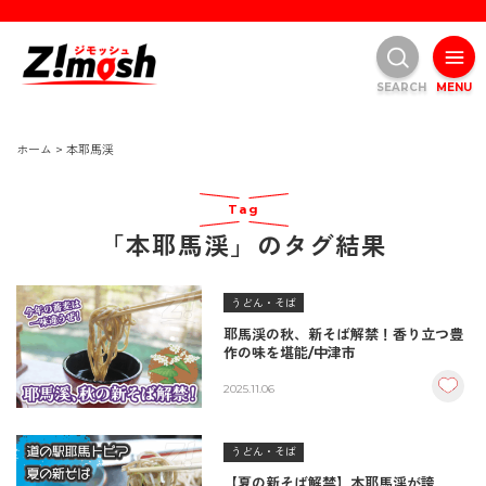
SEARCH
MENU
ホーム
>
本耶馬渓
Tag
「本耶馬渓」のタグ結果
うどん・そば
耶馬渓の秋、新そば解禁！香り立つ豊
作の味を堪能/中津市
2025.11.06
うどん・そば
【夏の新そば解禁】本耶馬渓が誇