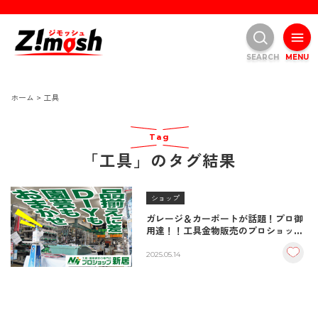
SEARCH
MENU
ホーム
>
工具
Tag
「工具」のタグ結果
ショップ
ガレージ＆カーポートが話題！プロ御
用達！！工具金物販売のプロショップ
新居は一味違います！/中津市
2025.05.14