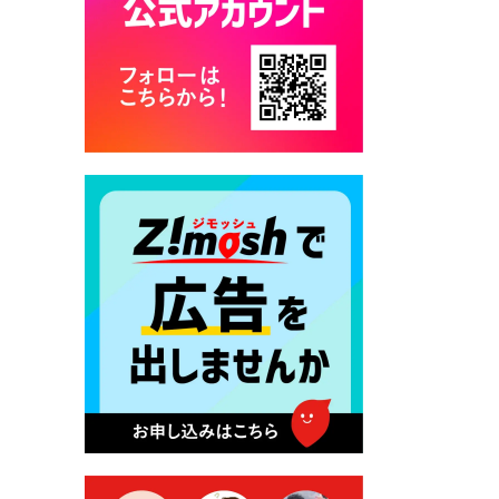
2026年7月28日 令和8年度
京築地区水道企業団職員採用
試験（募集）
2026年7月27日 マイナンバー
カード交付に伴う休日および
平日夜間開庁の案内
2026年7月22日 令和８年度
「こども文化パスポート事
業」
2026年7月21日 卜仙の郷 お
盆期間の営業時間のお知らせ
2026年7月17日 バス経路検索
のご利用案内
2026年7月10日 台湾伝統音楽
団体 「北埔八音団・楽善軒」
公演開催のお知らせ