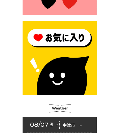
2026年6月23日 公告一覧（市
内業者対象）を更新しまし
た。
2026年6月23日 （一財）豊前
市佐野・則尾育英会奨学生募
集の「てびき」
2026年6月22日 神楽人の祭展
2026年6月18日 セアカゴケグ
モにご注意ください！
2026年6月17日 クーリングシ
ェルターの指定
2026年6月10日 令和８年経済
センサス-活動調査
2026年6月9日 令和８年第３
08/07
FRI
中津市
回定例会「一般質問一覧表」