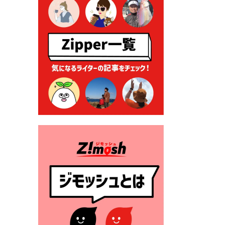
2026年7月9日 クラウドファ
ンディング型ふるさと納税の
実施について
2026年7月9日 農地法等に係
る各種申請に係る登記事項証
明書の添付省略について
2026年7月9日 廃食用油の回
収
2026年7月7日 「おゆずりコ
ーナー」について
2026年7月1日 豊前市民プール
一般開放
2026年7月1日 「豊前市定住促
進奨励金」が始まります！
（令和８年４月１日施行）
2026年6月25日 指定ごみ袋価
格改定