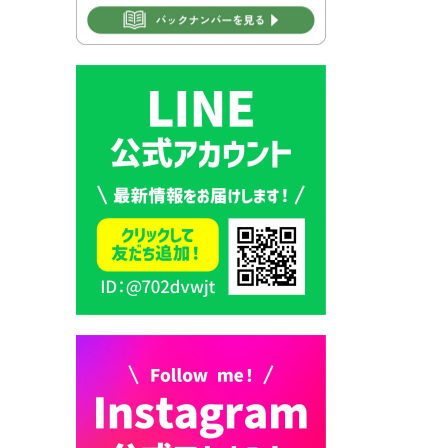
2026年7月31日 市税等の納付
書が変わります！
2026年7月30日 豊前市立豊前
中学校の進捗状況について
2026年7月30日 豊前市立学校
再編成準備協議会
2026年7月30日 豊前市立学校
紹介≪再編計画の見直しにつ
いて≫
2026年7月29日 豊前市指定ご
み袋販売のお知らせ
2026年7月28日 豊前カラス天
狗みなと祭り（花火大会）開
催決定！
2026年7月28日 ごみ収集日の
お知らせ