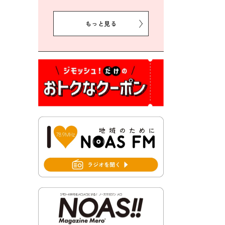
2026年8月5日 豊前市プレミ
アム付き商品券事業に関する
もっと見る
お知らせ
2026年8月5日 豊前市クリー
ン作戦参加者募集
2026年8月3日 千束地域づく
り協議会
2026年8月3日 第13回市町村
対抗「福岡駅伝」出場選手募
集！
2026年7月31日 令和8年熊本
地震義援金の受付について
2026年7月31日 第６次豊前市
総合計画後期基本計画策定業
務委託に係る質問回答につい
て