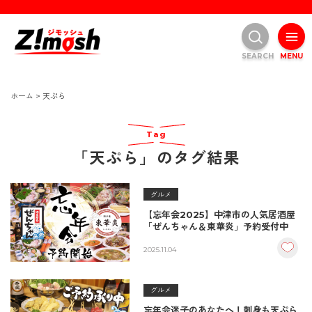
SEARCH
MENU
ホーム
>
天ぷら
Tag
「天ぷら」のタグ結果
グルメ
【忘年会2025】中津市の人気居酒屋
「ぜんちゃん＆東華炎」予約受付中
2025.11.04
グルメ
忘年会迷子のあなたへ！刺身も天ぷら