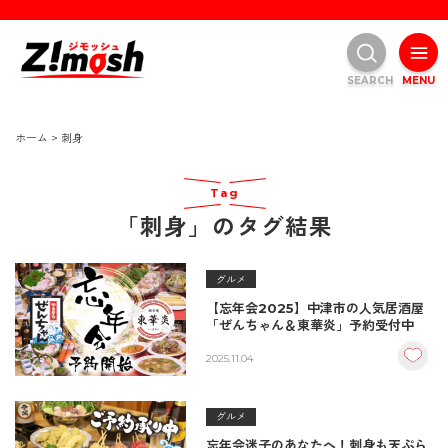
SEARCH
MENU
ホーム
>
刺身
Tag
「刺身」のタグ結果
グルメ
【忘年会2025】中津市の人気居酒屋
「ぜんちゃん＆東華炎」予約受付中
2025.11.04
グルメ
忘年会迷子のあなたへ！刺身も天ぷら