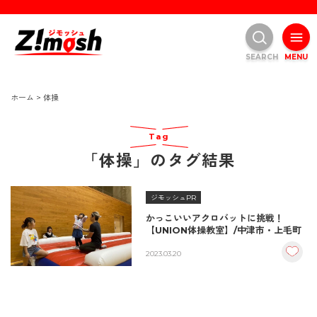
SEARCH
MENU
ホーム
>
体操
Tag
「体操」のタグ結果
ジモッシュPR
かっこいいアクロバットに挑戦！
【UNION体操教室】/中津市・上毛町
2023.03.20