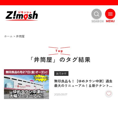
SEARCH
MENU
ホーム
>
井筒屋
Tag
「井筒屋」のタグ結果
おでかけ
無印良品も！【ゆめタウン中津】過去
最大のリニューアル！＆新テナント｜
6月グランドオープン
2025.03.07