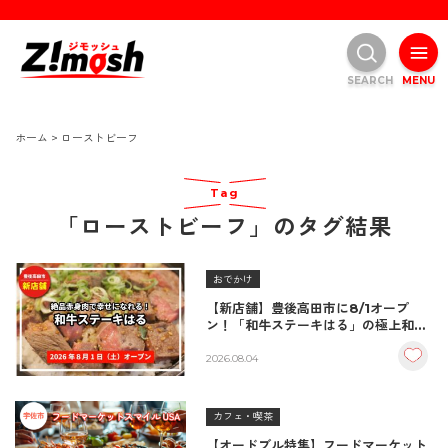
SEARCH
MENU
ホーム
>
ローストビーフ
Tag
「ローストビーフ」のタグ結果
おでかけ
【新店舗】豊後高田市に8/1オープ
ン！「和牛ステーキはる」の極上和牛
丼が絶品！
2026.08.04
カフェ・喫茶
【オードブル特集】フードマーケット