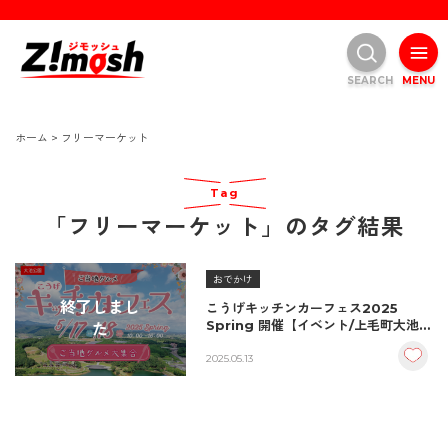
SEARCH
MENU
ホーム
>
フリーマーケット
Tag
「フリーマーケット」のタグ結果
おでかけ
終了しまし
こうげキッチンカーフェス2025
Spring 開催【イベント/上毛町大池公
た
園】
2025.05.13