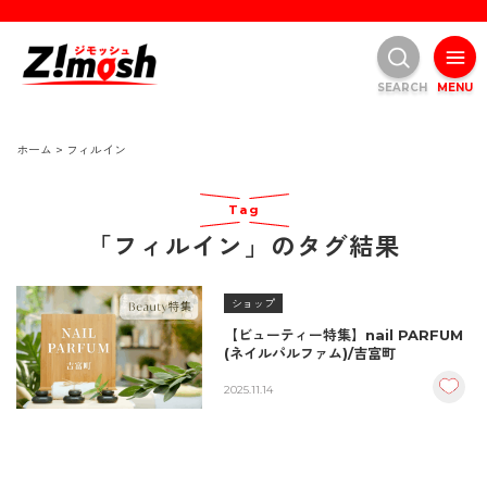
SEARCH
MENU
ホーム
>
フィルイン
Tag
「フィルイン」のタグ結果
ショップ
【ビューティー特集】nail PARFUM
(ネイルパルファム)/吉富町
2025.11.14