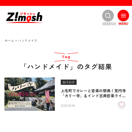
SEARCH
MENU
ホーム
>
ハンドメイド
Tag
「ハンドメイド」のタグ結果
おでかけ
上毛町でカレーと音楽の祭典！覚円寺
「カリー寺」＆インド古典音楽ライブ
開催決定
2025.03.18