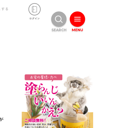
ュする
SEARCH
MENU
が