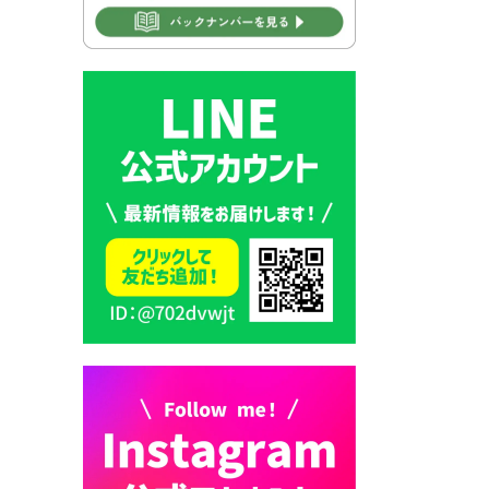
2026年7月30日 豊前市立学校
再編成準備協議会
2026年7月30日 豊前市立学校
紹介≪再編計画の見直しにつ
いて≫
2026年7月29日 豊前市指定ご
み袋販売のお知らせ
2026年7月28日 豊前カラス天
狗みなと祭り（花火大会）開
催決定！
2026年7月28日 ごみ収集日の
お知らせ
2026年7月28日 令和8年度
京築地区水道企業団職員採用
試験（募集）
2026年7月27日 マイナンバー