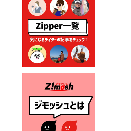
る各種申請に係る登記事項証
明書の添付省略について
2026年7月9日 廃食用油の回
収
2026年7月7日 「おゆずりコ
ーナー」について
2026年7月1日 豊前市民プール
一般開放
2026年7月1日 「豊前市定住促
進奨励金」が始まります！
（令和８年４月１日施行）
2026年6月25日 指定ごみ袋価
格改定
2026年6月23日 公告一覧（市
内業者対象）を更新しまし
た。