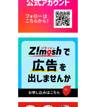
カード交付に伴う休日および
平日夜間開庁の案内
2026年7月22日 令和８年度
「こども文化パスポート事
業」
2026年7月21日 卜仙の郷 お
盆期間の営業時間のお知らせ
2026年7月17日 バス経路検索
のご利用案内
2026年7月10日 台湾伝統音楽
団体 「北埔八音団・楽善軒」
公演開催のお知らせ
2026年7月9日 クラウドファ
ンディング型ふるさと納税の
実施について
2026年7月9日 農地法等に係