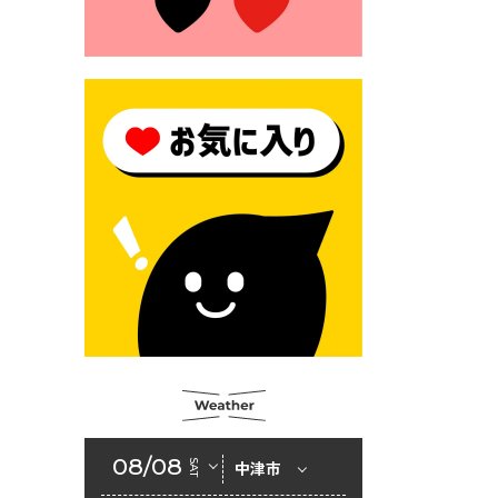
2026年6月23日 （一財）豊前
市佐野・則尾育英会奨学生募
集の「てびき」
2026年6月22日 神楽人の祭展
2026年6月18日 セアカゴケグ
モにご注意ください！
2026年6月17日 クーリングシ
ェルターの指定
2026年6月10日 令和８年経済
センサス-活動調査
2026年6月9日 令和８年第３
回定例会「一般質問一覧表」
2026年6月5日 新婚世帯の家
賃の助成をしています
08/08
SAT
中津市
2026年6月2日 戸籍に氏名の
振り仮名が記載されます