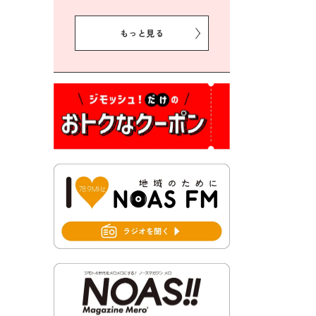
2026年8月5日 豊前市クリー
ン作戦参加者募集
もっと見る
2026年8月3日 千束地域づく
り協議会
2026年8月3日 第13回市町村
対抗「福岡駅伝」出場選手募
集！
2026年7月31日 令和8年熊本
地震義援金の受付について
2026年7月31日 第６次豊前市
総合計画後期基本計画策定業
務委託に係る質問回答につい
て
2026年7月31日 市税等の納付
書が変わります！
2026年7月30日 豊前市立豊前
中学校の進捗状況について