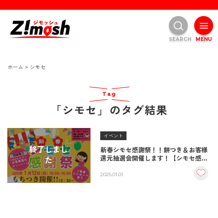
SEARCH
MENU
ホーム
>
シモセ
Tag
「シモセ」のタグ結果
イベント
終了しまし
新春シモセ感謝祭！！餅つき＆お客様
還元抽選会開催します！【シモセ感謝
た
祭】2025
2025.01.01