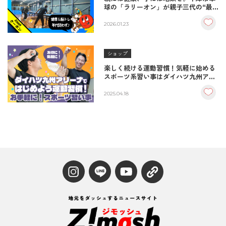
球の「ラリーオン」が親子三代の“最
高の居場所”になる理由
2026.01.23
ショップ
楽しく続ける運動習慣！気軽に始める
スポーツ系習い事はダイハツ九州アリ
ーナで/1回660円からの健康教室・中
津市
2025.04.18