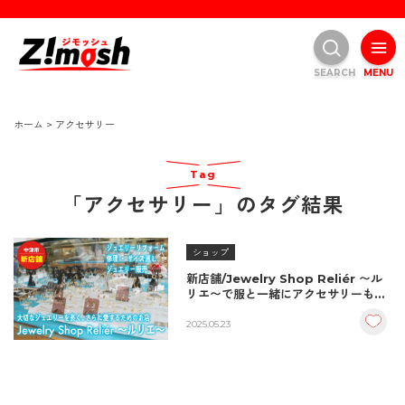
SEARCH
MENU
ホーム
>
アクセサリー
Tag
「アクセサリー」のタグ結果
ショップ
新店舗/Jewelry Shop Reliér 〜ル
リエ〜で服と一緒にアクセサリーも衣
替え！修理・サイズ変更もOK /中津市
2025.05.23