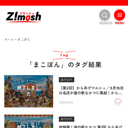
SEARCH
MENU
ホーム
>
まこぽん
Tag
「まこぽん」のタグ結果
おでかけ
終了しまし
【第2回】からあげマルシェ／3月15日
は名店が道の駅なかつに集結！からあ
た
げの聖地中津市
2026.03.02
おでかけ
終了しまし
初開催！道の駅なかつ 第1回 からあげ