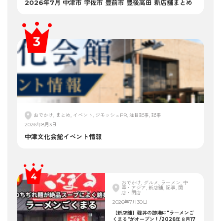
2026年7月 中津市 宇佐市 豊前市 豊後高田 新店舗まとめ
おでかけ, まとめ, イベント, ジモッシュPR, 注目記事, 記事
2026年8月3日
中津文化会館イベント情報
おでかけ, グルメ, ラーメン, 中
華・アジア, 新店舗, 記事, 開
店・閉店
2026年7月30日
【新店舗】韓丼の跡地に"ラーメンご
くまる"がオープン！/2026年８月17