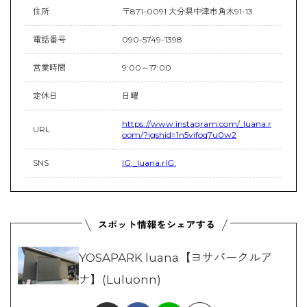
住所
〒871-0091 大分県中津市角木91-13
電話番号
090-5749-1398
営業時間
9:00～17:00
定休日
日曜
https://www.instagram.com/_luana.r
URL
oom/?igshid=1n5vifoq7u0w2
SNS
IG:_luana.rIG:
YOSAPARK luana【ヨサパークルア
ナ】(Luluonn)