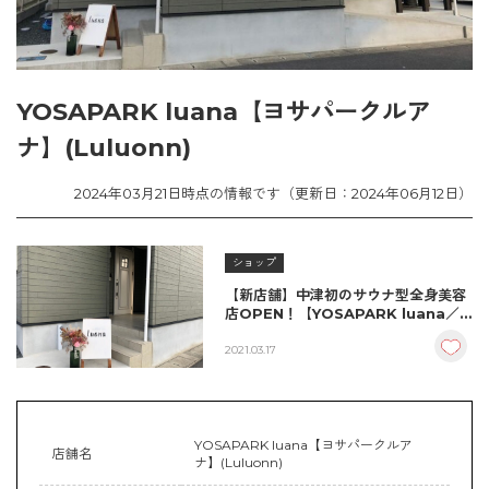
YOSAPARK luana【ヨサパークルア
ナ】(Luluonn)
2024年03月21日時点の情報です（更新日：2024年06月12日）
ショップ
【新店舗】中津初のサウナ型全身美容
店OPEN！【YOSAPARK luana／
中津市】
2021.03.17
YOSAPARK luana【ヨサパークルア
店舗名
ナ】(Luluonn)