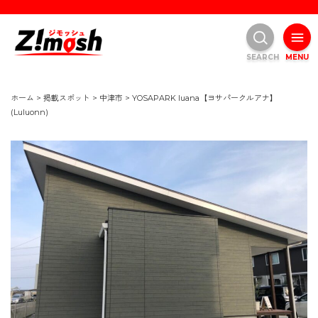
SEARCH
MENU
ホーム
>
掲載スポット
>
中津市
>
YOSAPARK luana【ヨサパークルアナ】
(Luluonn)