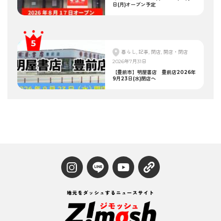
日(月)オープン予定
暮らし, 記事, 閉店, 開店・閉店
2026年7月31日
【豊前市】明屋書店 豊前店2026年
9月23日(水)閉店へ