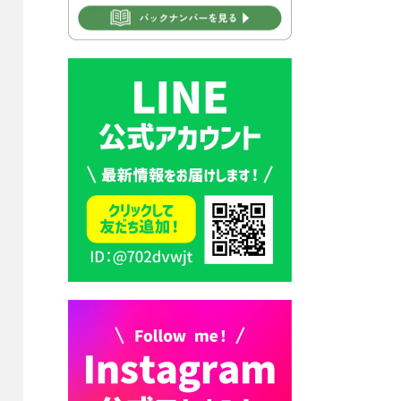
2026年7月30日 豊前市立学校
再編成準備協議会
2026年7月30日 豊前市立学校
紹介≪再編計画の見直しにつ
いて≫
2026年7月29日 豊前市指定ご
み袋販売のお知らせ
2026年7月28日 豊前カラス天
狗みなと祭り（花火大会）開
催決定！
2026年7月28日 ごみ収集日の
お知らせ
2026年7月28日 令和8年度
京築地区水道企業団職員採用
試験（募集）
2026年7月27日 マイナンバー