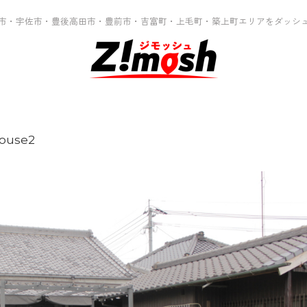
市・宇佐市・豊後高田市・豊前市・吉富町・上毛町・築上町エリアをダッシ
house2