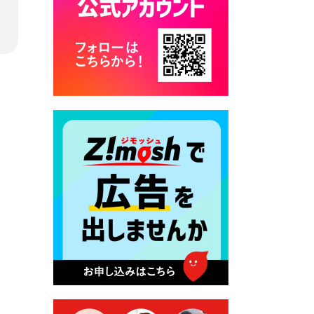
カード交付に伴う休日および
平日夜間開庁の案内
2026年7月22日 令和８年度
「こども文化パスポート事
業」
2026年7月21日 卜仙の郷 お
盆期間の営業時間のお知らせ
2026年7月17日 バス経路検索
のご利用案内
2026年7月10日 台湾伝統音楽
団体 「北埔八音団・楽善軒」
公演開催のお知らせ
2026年7月9日 クラウドファ
ンディング型ふるさと納税の
実施について
2026年7月9日 農地法等に係