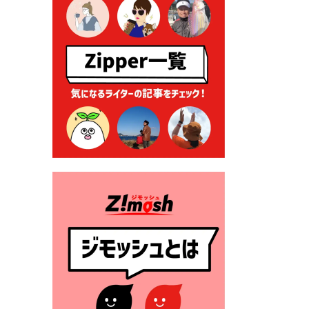
る各種申請に係る登記事項証
明書の添付省略について
2026年7月9日 廃食用油の回
収
2026年7月7日 「おゆずりコ
ーナー」について
2026年7月1日 豊前市民プール
一般開放
2026年7月1日 「豊前市定住促
進奨励金」が始まります！
（令和８年４月１日施行）
2026年6月25日 指定ごみ袋価
格改定
2026年6月23日 公告一覧（市
内業者対象）を更新しまし
た。