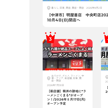
暮らし, 記事, 閉店, 開店・閉店
2026年8月2日
【中津市】明屋書店 中央町店202
10月4日(日)閉店へ
おでかけ, グルメ, ラーメン, 中
華・アジア, 新店舗, 記事, 開
店・閉店
2
2026年7月30日
【新店舗】韓丼の跡地に"ラ
2
ーメンごくまる"がオープ
ン！/2026年８月17日(月)
オープン予定