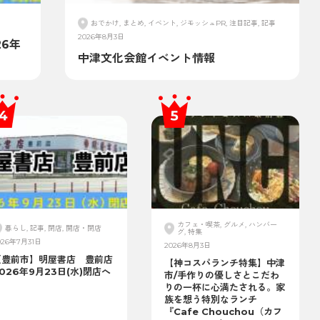
おでかけ, まとめ, イベント, ジモッシュPR, 注目記事, 記事
2026年8月3日
6年
中津文化会館イベント情報
カフェ・喫茶, グルメ, ハンバー
暮らし, 記事, 閉店, 開店・閉店
グ, 特集
026年7月31日
2026年8月3日
【豊前市】明屋書店 豊前店
【神コスパランチ特集】中津
026年9月23日(水)閉店へ
市/手作りの優しさとこだわ
りの一杯に心満たされる。家
族を想う特別なランチ
『Cafe Chouchou（カフ