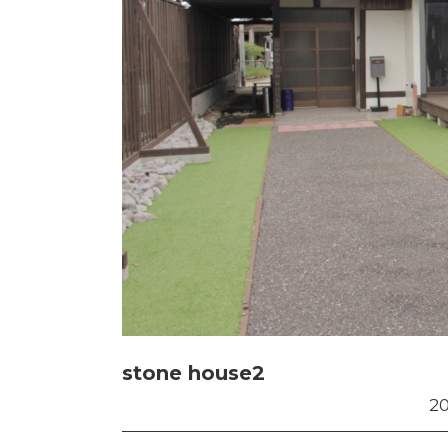
stone house2
2