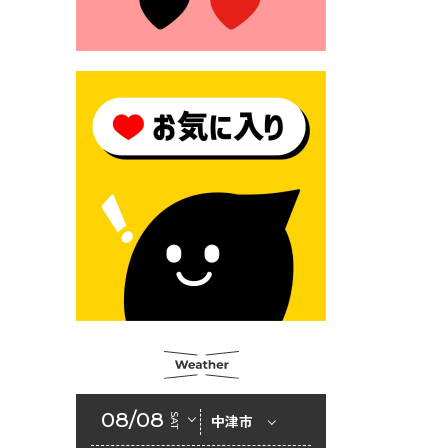
2026年6月23日 （一財）豊前
市佐野・則尾育英会奨学生募
集の「てびき」
2026年6月22日 神楽人の祭展
2026年6月18日 セアカゴケグ
モにご注意ください！
2026年6月17日 クーリングシ
ェルターの指定
2026年6月10日 令和８年経済
センサス-活動調査
2026年6月9日 令和８年第３
回定例会「一般質問一覧表」
2026年6月5日 新婚世帯の家
賃の助成をしています
08/08
SAT
中津市
2026年6月2日 戸籍に氏名の
振り仮名が記載されます