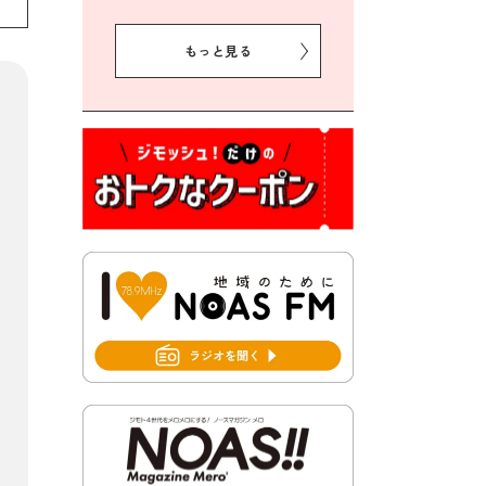
2026年8月5日 豊前市クリー
ン作戦参加者募集
もっと見る
2026年8月3日 千束地域づく
り協議会
2026年8月3日 第13回市町村
対抗「福岡駅伝」出場選手募
集！
2026年7月31日 令和8年熊本
地震義援金の受付について
2026年7月31日 第６次豊前市
総合計画後期基本計画策定業
務委託に係る質問回答につい
て
2026年7月31日 市税等の納付
書が変わります！
2026年7月30日 豊前市立豊前
中学校の進捗状況について