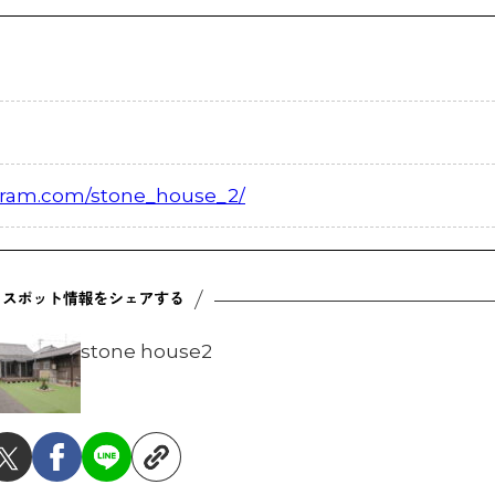
agram.com/stone_house_2/
stone house2