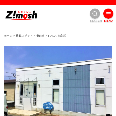
SEARCH
MENU
ホーム
>
掲載スポット
>
豊前市
>
PADA（ぱだ）