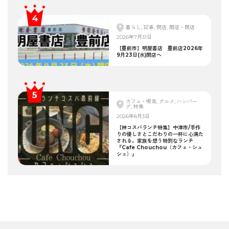
暮らし, 記事, 閉店, 開店・閉店
2026年7月31日
【豊前市】明屋書店 豊前店2026年
9月23日(水)閉店へ
カフェ・喫茶, グルメ, ハンバー
グ, 特集
2026年8月3日
【神コスパランチ特集】中津市/手作
りの優しさとこだわりの一杯に心満た
される。家族を想う特別なランチ
『Cafe Chouchou（カフェ・シュ
シュ）』