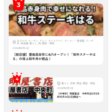
おでかけ, クーポン, グルメ, テイクアウト, ディナー・居酒屋, ランチ,
丼, 新店舗, 暮らし, 肉, 開店・閉店
2026年8月4日
【新店舗】豊後高田市に8/1オープン！「和牛ステーキは
る」の極上和牛丼が絶品！
暮らし, 記事, 閉店, 開店・閉店
2026年8月2日
【中津市】明屋書店 中央町店2026
年10月4日(日)閉店へ