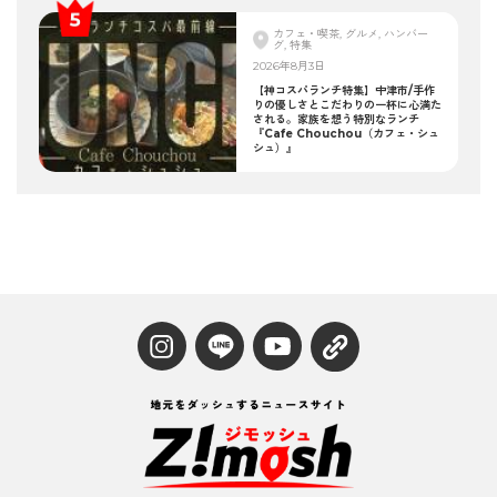
カフェ・喫茶, グルメ, ハンバー
グ, 特集
2026年8月3日
【神コスパランチ特集】中津市/手作
りの優しさとこだわりの一杯に心満た
される。家族を想う特別なランチ
『Cafe Chouchou（カフェ・シュ
シュ）』