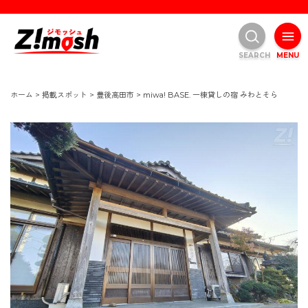
SEARCH
MENU
ホーム
>
掲載スポット
>
豊後高田市
>
miwa! BASE. 一棟貸しの宿 みわとそら