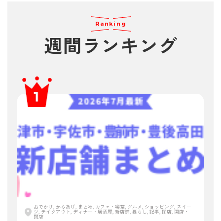
Ranking
週間ランキング
おでかけ, からあげ, まとめ, カフェ・喫茶, グルメ, ショッピング, スイー
ツ, テイクアウト, ディナー・居酒屋, 新店舗, 暮らし, 記事, 閉店, 開店・
閉店