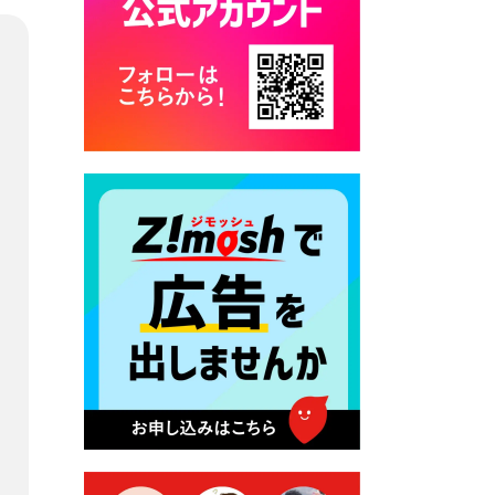
カード交付に伴う休日および
平日夜間開庁の案内
2026年7月22日 令和８年度
「こども文化パスポート事
業」
2026年7月21日 卜仙の郷 お
盆期間の営業時間のお知らせ
2026年7月17日 バス経路検索
のご利用案内
2026年7月10日 台湾伝統音楽
団体 「北埔八音団・楽善軒」
公演開催のお知らせ
2026年7月9日 クラウドファ
ンディング型ふるさと納税の
実施について
2026年7月9日 農地法等に係