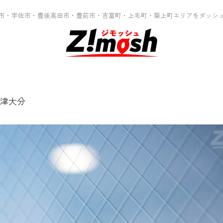
市・宇佐市・豊後高田市・豊前市・吉富町・上毛町・築上町エリアをダッシ
 中津大分