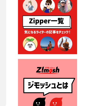
る各種申請に係る登記事項証
明書の添付省略について
2026年7月9日 廃食用油の回
収
2026年7月7日 「おゆずりコ
ーナー」について
2026年7月1日 豊前市民プール
一般開放
2026年7月1日 「豊前市定住促
進奨励金」が始まります！
（令和８年４月１日施行）
2026年6月25日 指定ごみ袋価
格改定
2026年6月23日 公告一覧（市
内業者対象）を更新しまし
た。