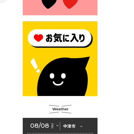
2026年6月23日 （一財）豊前
市佐野・則尾育英会奨学生募
集の「てびき」
2026年6月22日 神楽人の祭展
2026年6月18日 セアカゴケグ
モにご注意ください！
2026年6月17日 クーリングシ
ェルターの指定
2026年6月10日 令和８年経済
センサス-活動調査
2026年6月9日 令和８年第３
回定例会「一般質問一覧表」
2026年6月5日 新婚世帯の家
賃の助成をしています
08/08
FRI
中津市
2026年6月2日 戸籍に氏名の
振り仮名が記載されます