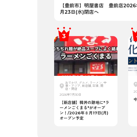
【豊前市】明屋書店 豊前店2026
月23日(水)閉店へ
おでかけ, グルメ, ラーメン, 中
華・アジア, 新店舗, 記事, 開
店・閉店
2
2026年7月30日
【新店舗】韓丼の跡地に"ラ
ーメンごくまる"がオープ
ン！/2026年８月17日(月)
オープン予定