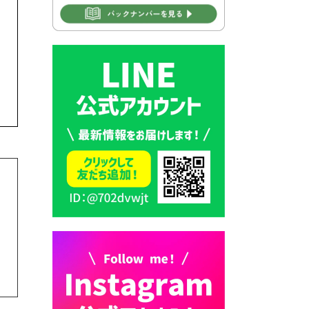
2026年7月30日 豊前市立学校
再編成準備協議会
2026年7月30日 豊前市立学校
紹介≪再編計画の見直しにつ
いて≫
2026年7月29日 豊前市指定ご
み袋販売のお知らせ
2026年7月28日 豊前カラス天
狗みなと祭り（花火大会）開
催決定！
2026年7月28日 ごみ収集日の
お知らせ
2026年7月28日 令和8年度
京築地区水道企業団職員採用
試験（募集）
2026年7月27日 マイナンバー