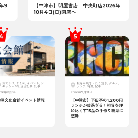
年9
【中津市】明屋書店 中央町店2026年
10月4日(日)閉店へ
おでかけ, まとめ, イベント, ジ
お好み焼き・たこ焼き, グルメ,
モッシュPR, 注目記事, 記事
ランチ, 特集, 記事
026年8月3日
2026年7月31日
中津文化会館イベント情報
【中津市】下田亭の1,200円
ランチが凄過ぎる！視界を埋
め尽くす15品の手作り総菜に
感動