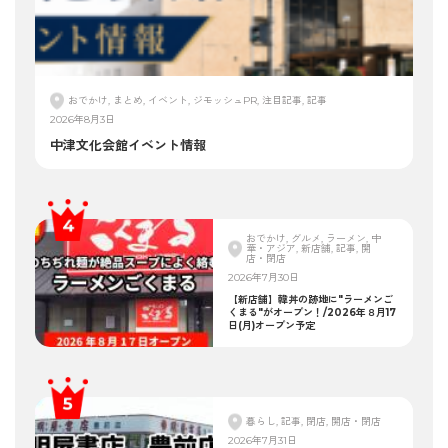
おでかけ, まとめ, イベント, ジモッシュPR, 注目記事, 記事
2026年8月3日
中津文化会館イベント情報
おでかけ, グルメ, ラーメン, 中
華・アジア, 新店舗, 記事, 開
店・閉店
2026年7月30日
【新店舗】韓丼の跡地に"ラーメンご
くまる"がオープン！/2026年８月17
日(月)オープン予定
暮らし, 記事, 閉店, 開店・閉店
2026年7月31日