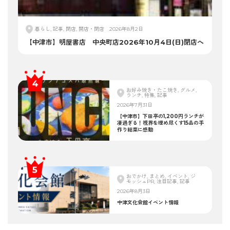
暮らし, 記事, 閉店, 開店・閉店
2026年8月2日
【中津市】明屋書店 中央町店2026年10月4日(日)閉店へ
お好み焼き・たこ焼き, グルメ,
ランチ, 特集, 記事
2026年7月31日
【中津市】下田亭の1,200円ランチが
凄過ぎる！視界を埋め尽くす15品の手
作り総菜に感動
おでかけ, まとめ, イベント, ジ
モッシュPR, 注目記事, 記事
2026年8月3日
中津文化会館イベント情報