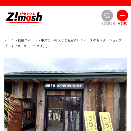
SEARCH
MENU
ホーム
>
掲載スポット
>
中津市
>
輸入こども服＆レディースのセレクトショップ
『5516（ゴーゴーイチロク）』