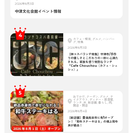
2026年8月3日
中津文化会館イベント情報
カフェ・喫茶, グルメ, ハンバー
グ, 特集
2026年8月3日
【神コスパランチ特集】中津市/手作
りの優しさとこだわりの一杯に心満た
される。家族を想う特別なランチ
『Cafe Chouchou（カフェ・シュ
シュ）』
おでかけ, クーポン, グルメ, テ
イクアウト, ディナー・居酒屋,
ランチ, 丼, 新店舗, 暮らし, 肉,
開店・閉店
2026年8月4日
【新店舗】豊後高田市に8/1オープ
ン！「和牛ステーキはる」の極上和牛
丼が絶品！