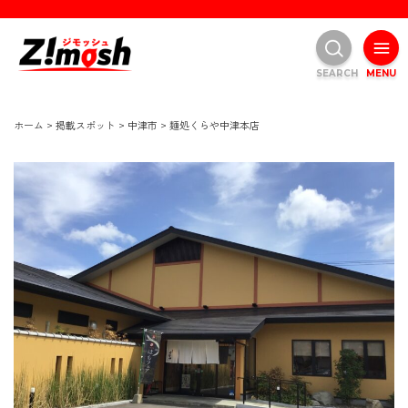
SEARCH
MENU
ホーム
>
掲載スポット
>
中津市
>
麺処くらや中津本店