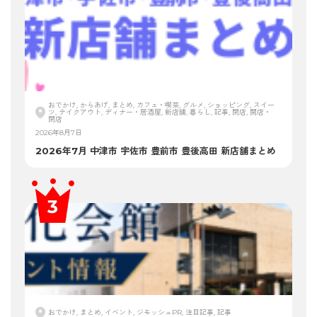
おでかけ, からあげ, まとめ, カフェ・喫茶, グルメ, ショッピング, スイー
ツ, テイクアウト, ディナー・居酒屋, 新店舗, 暮らし, 記事, 閉店, 開店・
閉店
2026年8月7日
2026年7月 中津市 宇佐市 豊前市 豊後高田 新店舗まとめ
おでかけ, まとめ, イベント, ジモッシュPR, 注目記事, 記事