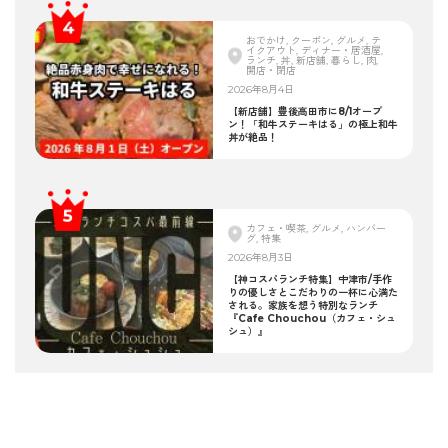
おでかけ, クーポン, グルメ, テ
イクアウト, ディナー・居酒屋,
ランチ, 丼, 新店舗, 暮らし, 肉,
開店・閉店
2026年8月4日
【新店舗】豊後高田市に8/1オープ
ン！「和牛ステーキはる」の極上和牛
丼が絶品！
カフェ・喫茶, グルメ, ハンバー
グ, 特集
2026年8月3日
【神コスパランチ特集】中津市/手作
りの優しさとこだわりの一杯に心満た
される。家族を想う特別なランチ
『Cafe Chouchou（カフェ・シュ
シュ）』