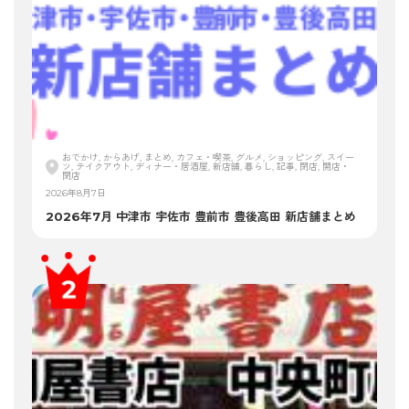
おでかけ, からあげ, まとめ, カフェ・喫茶, グルメ, ショッピング, スイー
ツ, テイクアウト, ディナー・居酒屋, 新店舗, 暮らし, 記事, 閉店, 開店・
閉店
2026年8月7日
2026年7月 中津市 宇佐市 豊前市 豊後高田 新店舗まとめ