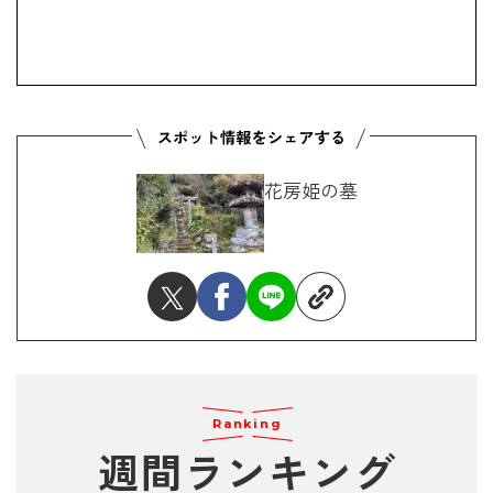
花房姫の墓
Ranking
週間ランキング