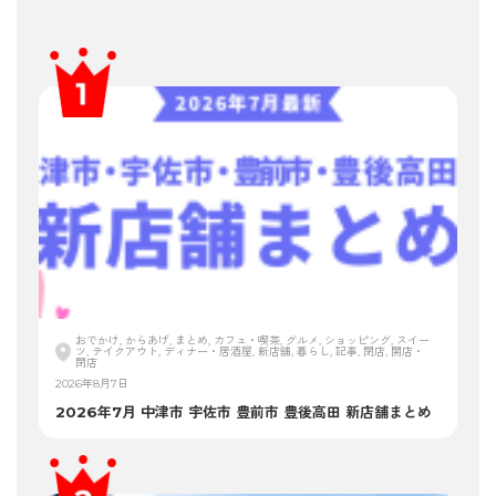
おでかけ, からあげ, まとめ, カフェ・喫茶, グルメ, ショッピング, スイー
ツ, テイクアウト, ディナー・居酒屋, 新店舗, 暮らし, 記事, 閉店, 開店・
閉店
2026年8月7日
2026年7月 中津市 宇佐市 豊前市 豊後高田 新店舗まとめ