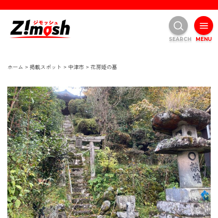
SEARCH
MENU
ホーム
>
掲載スポット
>
中津市
>
花房姫の墓