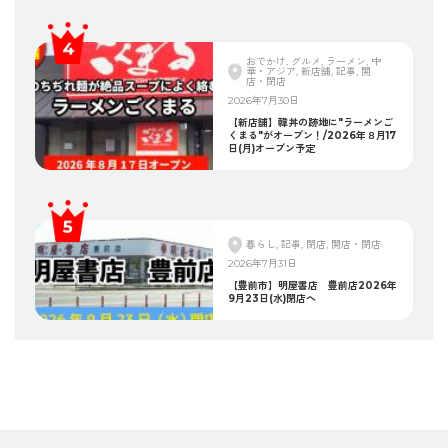
おでかけ, グルメ, ラーメン, 中
華・アジア, 新店舗, 記事, 開
店・閉店
2026年7月30日
【新店舗】韓丼の跡地に"ラーメンご
くまる"がオープン！/2026年８月17
日(月)オープン予定
暮らし, 記事, 閉店, 開店・閉店
2026年7月31日
【豊前市】明屋書店 豊前店2026年
9月23日(水)閉店へ