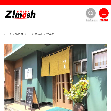
SEARCH
MENU
ホーム
>
掲載スポット
>
豊前市
>
竹美ずし