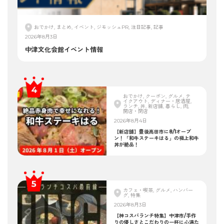
おでかけ, まとめ, イベント, ジモッシュPR, 注目記事, 記事
2026年8月3日
中津文化会館イベント情報
おでかけ, クーポン, グルメ, テ
イクアウト, ディナー・居酒屋,
ランチ, 丼, 新店舗, 暮らし, 肉,
開店・閉店
2026年8月4日
【新店舗】豊後高田市に8/1オープ
ン！「和牛ステーキはる」の極上和牛
丼が絶品！
カフェ・喫茶, グルメ, ハンバー
グ, 特集
2026年8月3日
【神コスパランチ特集】中津市/手作
りの優しさとこだわりの一杯に心満た