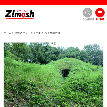
SEARCH
MENU
ホーム
>
掲載スポット
>
上毛町
>
穴ケ葉山古墳