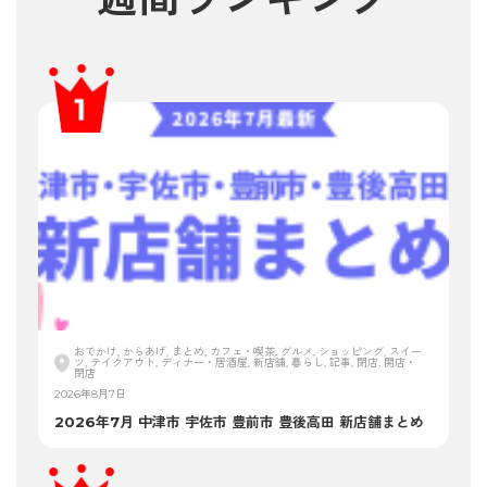
おでかけ, からあげ, まとめ, カフェ・喫茶, グルメ, ショッピング, スイー
ツ, テイクアウト, ディナー・居酒屋, 新店舗, 暮らし, 記事, 閉店, 開店・
閉店
2026年8月7日
2026年7月 中津市 宇佐市 豊前市 豊後高田 新店舗まとめ