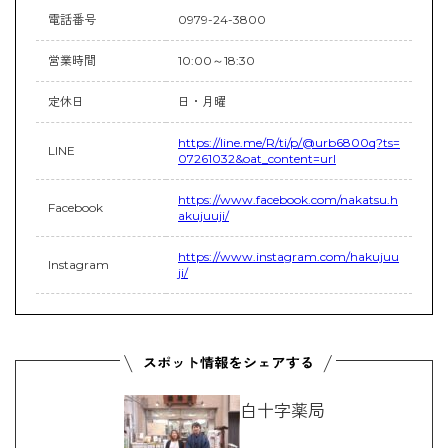
電話番号
0979-24-3800
営業時間
10:00～18:30
定休日
日・月曜
https://line.me/R/ti/p/@urb6800q?ts=
LINE
07261032&oat_content=url
https://www.facebook.com/nakatsu.h
Facebook
akujuuji/
https://www.instagram.com/hakujuu
Instagram
ji/
白十字薬局