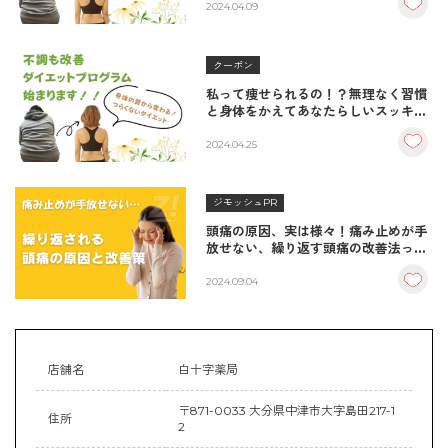
2024.04.09
クーポン
私って痩せられるの！？無理なく習慣
と身体をかえてあなたらしいスッキリ
ボディを目指す！/白十字薬局
2024.04.25
ジモッシュPR
頭痛の原因、実は様々！痛み止めが手
放せない、繰り返す頭痛の改善法っ
て？/中津市・白十字薬局
2024.09.04
店舗名
白十字薬局
〒871-0033 大分県中津市大字島田217-1
住所
2