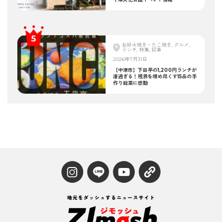
お好み焼き・たこ焼き, グルメ,
ランチ, 特集, 記事
2026年7月31日
【中津市】下田亭の1,200円ランチが
凄過ぎる！視界を埋め尽くす15品の手
作り総菜に感動