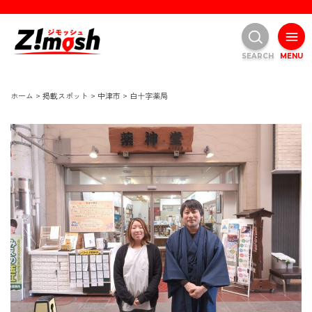
SEARCH
MENU
ホーム
>
掲載スポット
>
中津市
>
白十字薬局