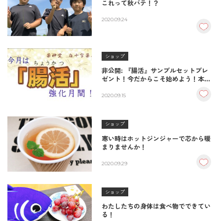
これって秋バテ！？
2020.09.24
ショップ
非公開: 『腸活』サンプルセットプレ
ゼント！今だからこそ始めよう！本気
の『腸活』！
2020.09.15
ショップ
寒い時はホットジンジャーで芯から暖
まりませんか！
2020.09.29
ショップ
わたしたちの身体は食べ物でできてい
る！