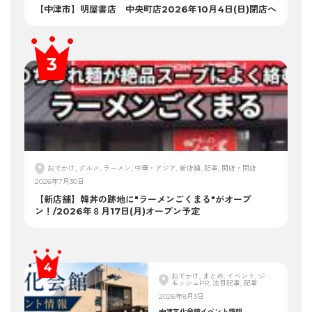
【中津市】明屋書店 中央町店2026年10月4日(日)閉店へ
おでかけ, グルメ, ラーメン, 中華・アジア, 新店舗, 記事, 開店・閉店
2026年7月30日
【新店舗】韓丼の跡地に"ラーメンごくまる"がオープ
ン！/2026年８月17日(月)オープン予定
おでかけ, まとめ, イベント, ジ
モッシュPR, 注目記事, 記事
2026年8月3日
中津文化会館イベント情報