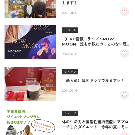
します！
2024.01.06
イベント
【LIVE情報】ライブ SNOW
MOON 誰もが観たのことのない聴
いたこともない未知の世界へご招待し
ます！
2024.02.10
ショップ
【新入荷】韓国ドラマでみるアレ！
2024.02.16
ショップ
体の生命力と恒常性維持機能にアプロ
ーチしたダイエット 今年の夏こそ！
痩せたい方へ！