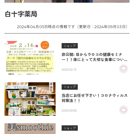
白十字薬局
2024年04月05日時点の情報です（更新日：2024年09月03日）
ショップ
非公開: 目からウロコの健康セミナ
ー！！体にとって大切な食事について
考えてみませんか？目からウロコの健
康セミナー！！
2020.02.13
ショップ
当店にお任せ下さい！コロナウィルス
対策法！！
2020.03.05
ショップ