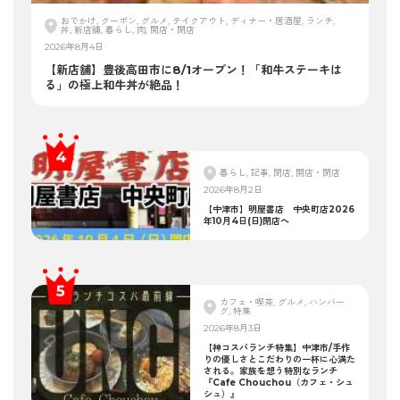
おでかけ, クーポン, グルメ, テイクアウト, ディナー・居酒屋, ランチ,
丼, 新店舗, 暮らし, 肉, 開店・閉店
2026年8月4日
【新店舗】豊後高田市に8/1オープン！「和牛ステーキは
る」の極上和牛丼が絶品！
暮らし, 記事, 閉店, 開店・閉店
2026年8月2日
【中津市】明屋書店 中央町店2026
年10月4日(日)閉店へ
カフェ・喫茶, グルメ, ハンバー
グ, 特集
2026年8月3日
【神コスパランチ特集】中津市/手作
りの優しさとこだわりの一杯に心満た
される。家族を想う特別なランチ
『Cafe Chouchou（カフェ・シュ
シュ）』