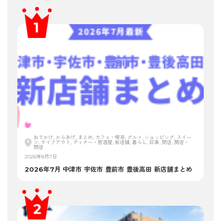
おでかけ, からあげ, まとめ, カフェ・喫茶, グルメ, ショッピング, スイー
ツ, テイクアウト, ディナー・居酒屋, 新店舗, 暮らし, 記事, 閉店, 開店・
閉店
2026年8月7日
2026年7月 中津市 宇佐市 豊前市 豊後高田 新店舗まとめ