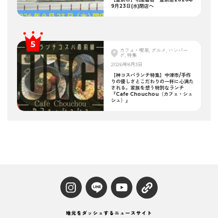
9月23日(水)閉店へ
カフェ・喫茶, グルメ, ハンバー
グ, 特集
2026年8月3日
【神コスパランチ特集】中津市/手作
りの優しさとこだわりの一杯に心満た
される。家族を想う特別なランチ
『Cafe Chouchou（カフェ・シュ
シュ）』