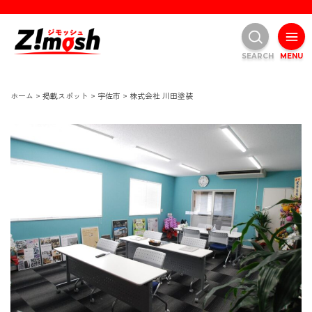
SEARCH
MENU
ホーム
>
掲載スポット
>
宇佐市
>
株式会社 川田塗装