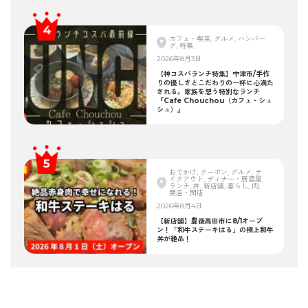
カフェ・喫茶, グルメ, ハンバー
グ, 特集
2026年8月3日
【神コスパランチ特集】中津市/手作
りの優しさとこだわりの一杯に心満た
される。家族を想う特別なランチ
『Cafe Chouchou（カフェ・シュ
シュ）』
おでかけ, クーポン, グルメ, テ
イクアウト, ディナー・居酒屋,
ランチ, 丼, 新店舗, 暮らし, 肉,
開店・閉店
2026年8月4日
【新店舗】豊後高田市に8/1オープ
ン！「和牛ステーキはる」の極上和牛
丼が絶品！