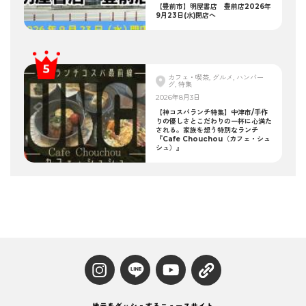
【豊前市】明屋書店 豊前店2026年
9月23日(水)閉店へ
カフェ・喫茶, グルメ, ハンバー
グ, 特集
2026年8月3日
【神コスパランチ特集】中津市/手作
りの優しさとこだわりの一杯に心満た
される。家族を想う特別なランチ
『Cafe Chouchou（カフェ・シュ
シュ）』