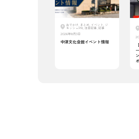
おでかけ, まとめ, イベント, ジ
モッシュPR, 注目記事, 記事
2026年8月3日
2
中津文化会館イベント情報
ン