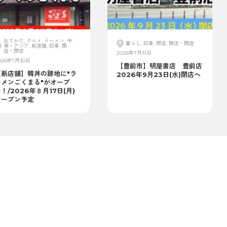
おでかけ, グルメ, ラーメン, 中
暮らし, 記事, 閉店, 開店・閉店
華・アジア, 新店舗, 記事, 開
店・閉店
2026年7月31日
026年7月30日
【豊前市】明屋書店 豊前店
【新店舗】韓丼の跡地に"ラ
2026年9月23日(水)閉店へ
ーメンごくまる"がオープ
！/2026年８月17日(月)
オープン予定