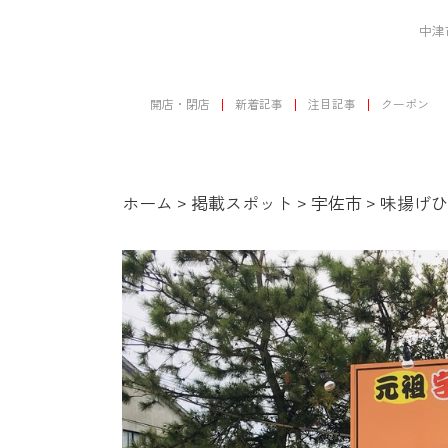
中津
開店・閉店
新着記事
注目記事
クーポン
ホーム
>
掲載スポット
>
宇佐市
>
味揚げひ