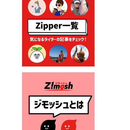
る各種申請に係る登記事項証
明書の添付省略について
2026年7月9日 廃食用油の回
収
2026年7月7日 「おゆずりコ
ーナー」について
2026年7月1日 豊前市民プール
一般開放
2026年7月1日 「豊前市定住促
進奨励金」が始まります！
（令和８年４月１日施行）
2026年6月25日 指定ごみ袋価
格改定
2026年6月23日 公告一覧（市
内業者対象）を更新しまし
た。