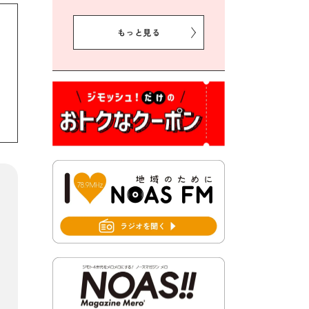
2026年8月5日 豊前市クリー
ン作戦参加者募集
もっと見る
2026年8月3日 千束地域づく
り協議会
2026年8月3日 第13回市町村
対抗「福岡駅伝」出場選手募
集！
2026年7月31日 令和8年熊本
地震義援金の受付について
2026年7月31日 第６次豊前市
総合計画後期基本計画策定業
務委託に係る質問回答につい
て
2026年7月31日 市税等の納付
書が変わります！
2026年7月30日 豊前市立豊前
中学校の進捗状況について