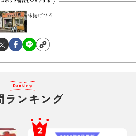
味揚げひろ
Ranking
間ランキング