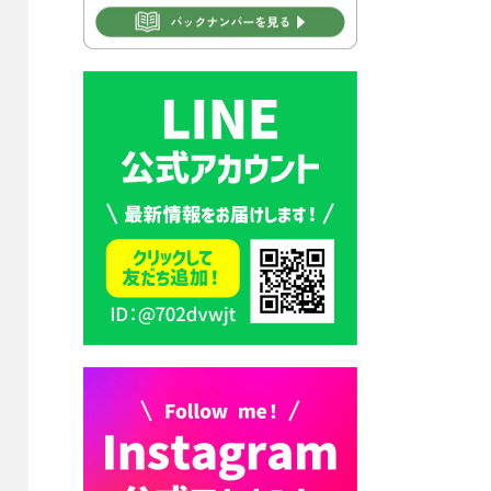
2026年7月30日 豊前市立学校
再編成準備協議会
2026年7月30日 豊前市立学校
紹介≪再編計画の見直しにつ
いて≫
2026年7月29日 豊前市指定ご
み袋販売のお知らせ
2026年7月28日 豊前カラス天
狗みなと祭り（花火大会）開
催決定！
2026年7月28日 ごみ収集日の
お知らせ
2026年7月28日 令和8年度
京築地区水道企業団職員採用
試験（募集）
2026年7月27日 マイナンバー