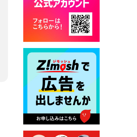
カード交付に伴う休日および
平日夜間開庁の案内
2026年7月22日 令和８年度
「こども文化パスポート事
業」
2026年7月21日 卜仙の郷 お
盆期間の営業時間のお知らせ
2026年7月17日 バス経路検索
のご利用案内
2026年7月10日 台湾伝統音楽
団体 「北埔八音団・楽善軒」
公演開催のお知らせ
2026年7月9日 クラウドファ
ンディング型ふるさと納税の
実施について
2026年7月9日 農地法等に係