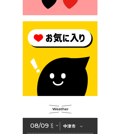
2026年6月23日 （一財）豊前
市佐野・則尾育英会奨学生募
集の「てびき」
2026年6月22日 神楽人の祭展
2026年6月18日 セアカゴケグ
モにご注意ください！
2026年6月17日 クーリングシ
ェルターの指定
2026年6月10日 令和８年経済
センサス-活動調査
2026年6月9日 令和８年第３
回定例会「一般質問一覧表」
2026年6月5日 新婚世帯の家
賃の助成をしています
08/09
SAT
中津市
2026年6月2日 戸籍に氏名の
振り仮名が記載されます