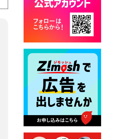
カード交付に伴う休日および
平日夜間開庁の案内
2026年7月22日 令和８年度
「こども文化パスポート事
業」
2026年7月21日 卜仙の郷 お
盆期間の営業時間のお知らせ
2026年7月17日 バス経路検索
のご利用案内
2026年7月10日 台湾伝統音楽
団体 「北埔八音団・楽善軒」
公演開催のお知らせ
2026年7月9日 クラウドファ
ンディング型ふるさと納税の
実施について
2026年7月9日 農地法等に係