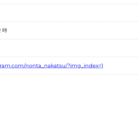
２時
gram.com/nonta_nakatsu/?img_index=1