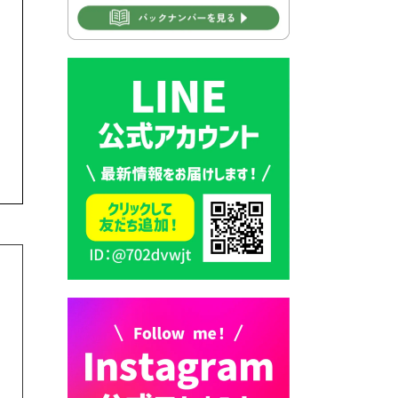
2026年7月30日 豊前市立学校
再編成準備協議会
2026年7月30日 豊前市立学校
紹介≪再編計画の見直しにつ
いて≫
2026年7月29日 豊前市指定ご
み袋販売のお知らせ
2026年7月28日 豊前カラス天
狗みなと祭り（花火大会）開
催決定！
2026年7月28日 ごみ収集日の
お知らせ
2026年7月28日 令和8年度
京築地区水道企業団職員採用
試験（募集）
2026年7月27日 マイナンバー