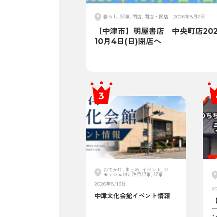
暮らし, 記事, 閉店, 開店・閉店
2026年8月2日
【中津市】明屋書店 中央町店202
10月4日(日)閉店へ
おでかけ, まとめ, イベント, ジ
モッシュPR, 注目記事, 記事
2026年8月3日
2
中津文化会館イベント情報