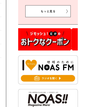
2026年8月5日 豊前市クリー
ン作戦参加者募集
もっと見る
2026年8月3日 千束地域づく
り協議会
2026年8月3日 第13回市町村
対抗「福岡駅伝」出場選手募
集！
2026年7月31日 令和8年熊本
地震義援金の受付について
2026年7月31日 第６次豊前市
総合計画後期基本計画策定業
務委託に係る質問回答につい
て
2026年7月31日 市税等の納付
書が変わります！
2026年7月30日 豊前市立豊前
中学校の進捗状況について