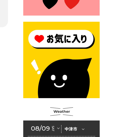
2026年6月23日 （一財）豊前
市佐野・則尾育英会奨学生募
集の「てびき」
2026年6月22日 神楽人の祭展
2026年6月18日 セアカゴケグ
モにご注意ください！
2026年6月17日 クーリングシ
ェルターの指定
2026年6月10日 令和８年経済
センサス-活動調査
2026年6月9日 令和８年第３
回定例会「一般質問一覧表」
2026年6月5日 新婚世帯の家
賃の助成をしています
08/09
SAT
中津市
2026年6月2日 戸籍に氏名の
振り仮名が記載されます