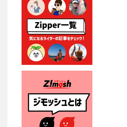
る各種申請に係る登記事項証
明書の添付省略について
2026年7月9日 廃食用油の回
収
2026年7月7日 「おゆずりコ
ーナー」について
2026年7月1日 豊前市民プール
一般開放
2026年7月1日 「豊前市定住促
進奨励金」が始まります！
（令和８年４月１日施行）
2026年6月25日 指定ごみ袋価
格改定
2026年6月23日 公告一覧（市
内業者対象）を更新しまし
た。