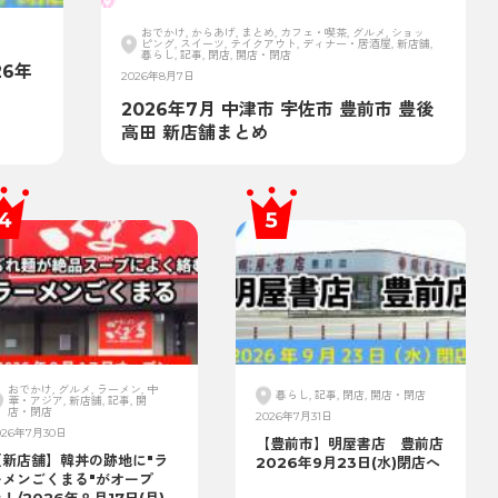
おでかけ, からあげ, まとめ, カフェ・喫茶, グルメ, ショッ
ピング, スイーツ, テイクアウト, ディナー・居酒屋, 新店舗,
暮らし, 記事, 閉店, 開店・閉店
6年
2026年8月7日
2026年7月 中津市 宇佐市 豊前市 豊後
高田 新店舗まとめ
おでかけ, グルメ, ラーメン, 中
暮らし, 記事, 閉店, 開店・閉店
華・アジア, 新店舗, 記事, 開
店・閉店
2026年7月31日
026年7月30日
【豊前市】明屋書店 豊前店
【新店舗】韓丼の跡地に"ラ
2026年9月23日(水)閉店へ
ーメンごくまる"がオープ