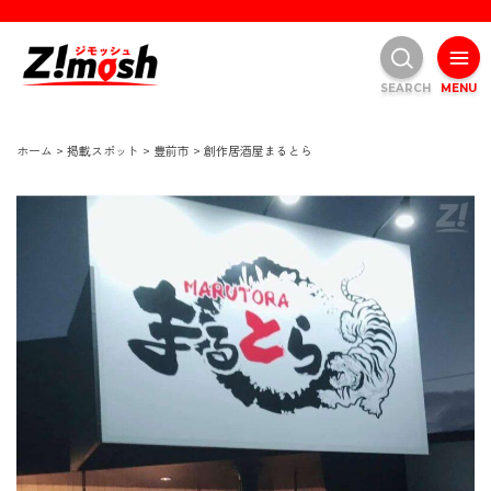
SEARCH
MENU
ホーム
>
掲載スポット
>
豊前市
>
創作居酒屋まるとら