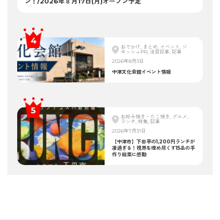
ン！/2026年８月17日(月)オープン予定
おでかけ, まとめ, イベント, ジ
モッシュPR, 注目記事, 記事
2026年8月3日
中津文化会館イベント情報
お好み焼き・たこ焼き, グルメ,
ランチ, 特集, 記事
2026年7月31日
【中津市】下田亭の1,200円ランチが
凄過ぎる！視界を埋め尽くす15品の手
作り総菜に感動