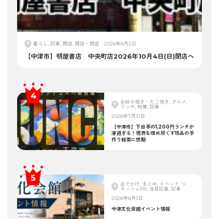
暮らし, 記事, 閉店, 開店・閉店
2026年8月2日
【中津市】明屋書店 中央町店2026年10月4日(日)閉店へ
お好み焼き・たこ焼き, グルメ,
ランチ, 特集, 記事
2026年7月31日
【中津市】下田亭の1,200円ランチが
凄過ぎる！視界を埋め尽くす15品の手
作り総菜に感動
おでかけ, まとめ, イベント, ジ
モッシュPR, 注目記事, 記事
2026年8月3日
中津文化会館イベント情報