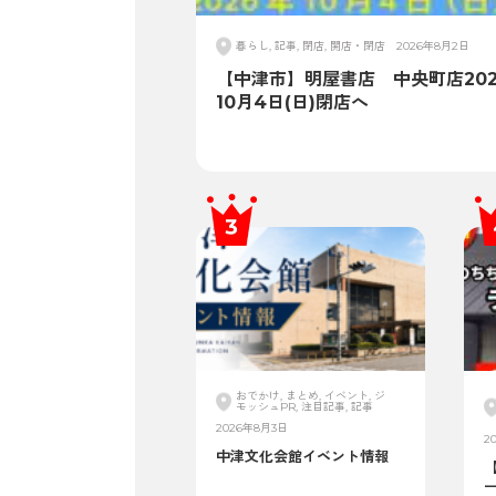
暮らし, 記事, 閉店, 開店・閉店
2026年8月2日
【中津市】明屋書店 中央町店202
10月4日(日)閉店へ
おでかけ, まとめ, イベント, ジ
モッシュPR, 注目記事, 記事
2026年8月3日
2
中津文化会館イベント情報