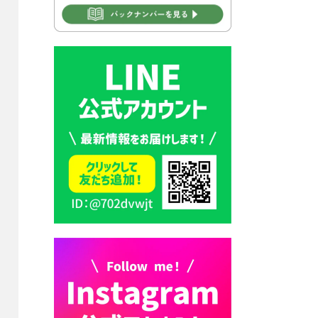
2026年7月30日 豊前市立学校
再編成準備協議会
2026年7月30日 豊前市立学校
紹介≪再編計画の見直しにつ
いて≫
2026年7月29日 豊前市指定ご
み袋販売のお知らせ
2026年7月28日 豊前カラス天
狗みなと祭り（花火大会）開
催決定！
2026年7月28日 ごみ収集日の
お知らせ
2026年7月28日 令和8年度
京築地区水道企業団職員採用
試験（募集）
2026年7月27日 マイナンバー