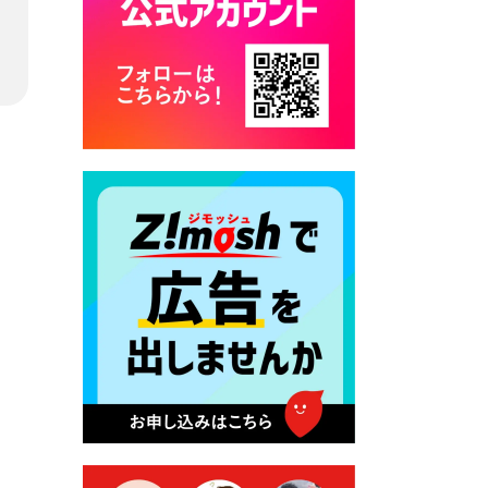
カード交付に伴う休日および
平日夜間開庁の案内
2026年7月22日 令和８年度
「こども文化パスポート事
業」
2026年7月21日 卜仙の郷 お
盆期間の営業時間のお知らせ
2026年7月17日 バス経路検索
のご利用案内
2026年7月10日 台湾伝統音楽
団体 「北埔八音団・楽善軒」
公演開催のお知らせ
2026年7月9日 クラウドファ
ンディング型ふるさと納税の
実施について
2026年7月9日 農地法等に係