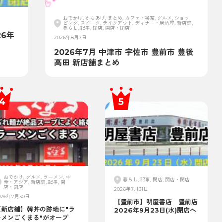
おでかけ, からあげ, まとめ, カフェ・喫茶, グルメ, ショッ
ピング, スイーツ, テイクアウト, ディナー・居酒屋, 新店舗,
暮らし, 記事, 閉店, 開店・閉店
6年
2026年8月7日
2026年7月 中津市 宇佐市 豊前市 豊後
高田 新店舗まとめ
おでかけ, グルメ, ラーメン, 中
暮らし, 記事, 閉店, 開店・閉店
華・アジア, 新店舗, 記事, 開
店・閉店
2026年7月31日
026年7月30日
【豊前市】明屋書店 豊前店
【新店舗】韓丼の跡地に"ラ
2026年9月23日(水)閉店へ
ーメンごくまる"がオープ