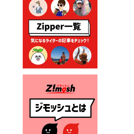
る各種申請に係る登記事項証
明書の添付省略について
2026年7月9日 廃食用油の回
収
2026年7月7日 「おゆずりコ
ーナー」について
2026年7月1日 豊前市民プール
一般開放
2026年7月1日 「豊前市定住促
進奨励金」が始まります！
（令和８年４月１日施行）
2026年6月25日 指定ごみ袋価
格改定
2026年6月23日 公告一覧（市
内業者対象）を更新しまし
た。