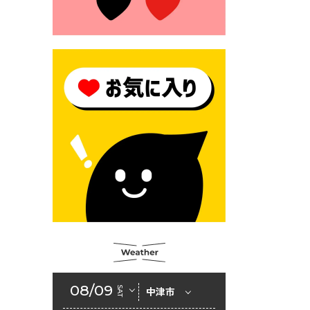
2026年6月23日 （一財）豊前
市佐野・則尾育英会奨学生募
集の「てびき」
2026年6月22日 神楽人の祭展
2026年6月18日 セアカゴケグ
モにご注意ください！
2026年6月17日 クーリングシ
ェルターの指定
2026年6月10日 令和８年経済
センサス-活動調査
2026年6月9日 令和８年第３
回定例会「一般質問一覧表」
2026年6月5日 新婚世帯の家
賃の助成をしています
08/09
SAT
中津市
2026年6月2日 戸籍に氏名の
振り仮名が記載されます