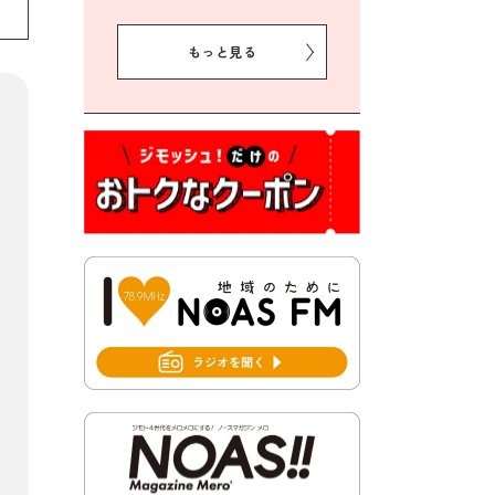
2026年8月5日 豊前市クリー
ン作戦参加者募集
もっと見る
2026年8月3日 千束地域づく
り協議会
2026年8月3日 第13回市町村
対抗「福岡駅伝」出場選手募
集！
2026年7月31日 令和8年熊本
地震義援金の受付について
2026年7月31日 第６次豊前市
総合計画後期基本計画策定業
務委託に係る質問回答につい
て
2026年7月31日 市税等の納付
書が変わります！
2026年7月30日 豊前市立豊前
中学校の進捗状況について